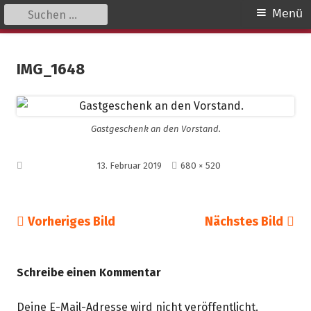
Suchen
Primäres
Menü
nach:
Menü
Springe
kinder unserer welt
initiative für notleidende kinder e.v.
zum
IMG_1648
Inhalt
Gastgeschenk an den Vorstand.
Volle
Veröffentlicht am
13. Februar 2019
680 × 520
Größe
Vorheriges Bild
Nächstes Bild
Schreibe einen Kommentar
Deine E-Mail-Adresse wird nicht veröffentlicht.