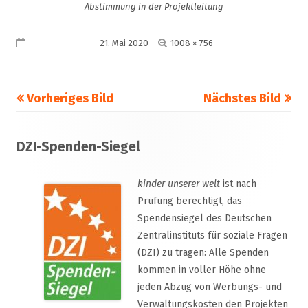
Abstimmung in der Projektleitung
Volle
Veröffentlicht am
21. Mai 2020
1008 × 756
Größe
Vorheriges Bild
Nächstes Bild
Footer
DZI-Spenden-Siegel
Inhalt
kinder unserer welt
ist nach
Prüfung berechtigt, das
Spendensiegel des Deutschen
Zentralinstituts für soziale Fragen
(DZI) zu tragen: Alle Spenden
kommen in voller Höhe ohne
jeden Abzug von Werbungs- und
Verwaltungskosten den Projekten