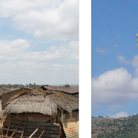
A
RGANISATION
TLINIEN
KLÄRUNG
 WORLD – INITIATIVE
 MISERY
ÜTTER UND
!