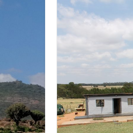
STRASSENKINDER
SO WURDE GEHOLFEN…
SÜDAFRIKA — PFLEGEEINRICH
HIV-WAISENKINDER
SÜDAFRIKA — SCHUL- UND
FÖRDERZENTRUM
ABGESCHLOSSENE PROJEKTE