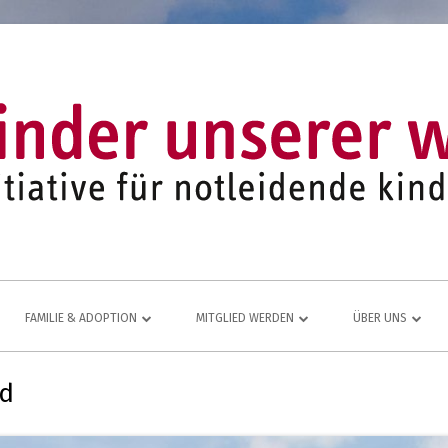
FAMILIE & ADOPTION
MITGLIED WERDEN
ÜBER UNS
LFE FÜR
NETZWERK AUS ADOPTIVFAMILIEN
KOMMEN AUCH SIE DAZU
EINE LEBENDIGE
d
JUGEND- UND FAMILIENARBEIT
MITGLIEDSANTRAG
JAHRESBERICHT
ÜR
MITGLIEDERBEREICH
VEREINS-CHRONI