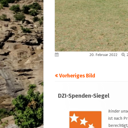
V
Veröffentlicht am
20. Februar 2022
Vorheriges Bild
Footer
DZI-Spenden-Siegel
Inhalt
kinder uns
ist nach P
berechtigt