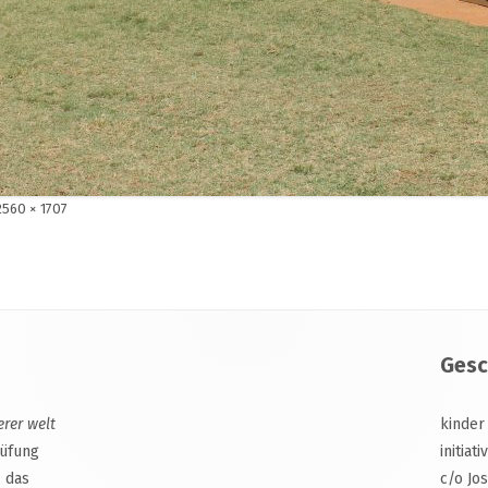
olle
2560 × 1707
Größe
Gesc
erer welt
kinder
rüfung
initiat
, das
c/o Jo