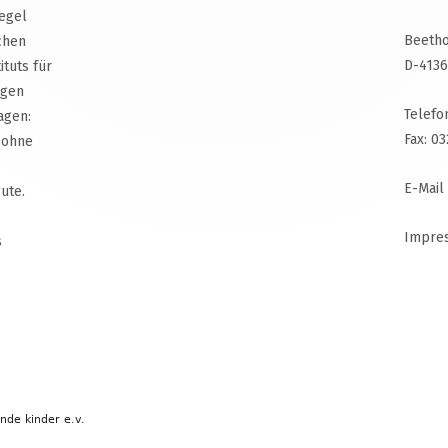
egel
Beetho
chen
D-4136
ituts für
agen
Telefo
agen:
Fax: 0
 ohne
E-Mail
ute.
Impre
s
ende kinder e.v.