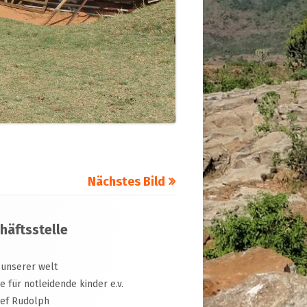
Nächstes Bild
häftsstelle
 unserer welt
ive für notleidende kinder e.v.
sef Rudolph