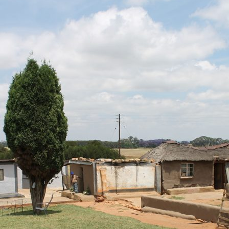
MENNA MULUGET
TUNG FÜR
VORSTAND UND O
SATZUNG UND LEI
IMPRESSUM
ÄTHIOPIEN – AUSBILDUNGSZENTRUM FÜR
MÜTTER IN NOT
DATENSCHUTZER
MUTTER-KIND-KLINIK IN ENDASELASSIE
CHILDREN OF OUR
FOR CHILDREN IN
ÄTHIOPIEN — MEDIZINISCHE HILFE FÜR
MEDIZINISCHE HILFE FÜR M
MUTTER UND KIND
KINDER – WIR BLEIBEN DRAN
UNTERSTÜTZUNG FÜR SCHUL- UND
STRASSENKINDER