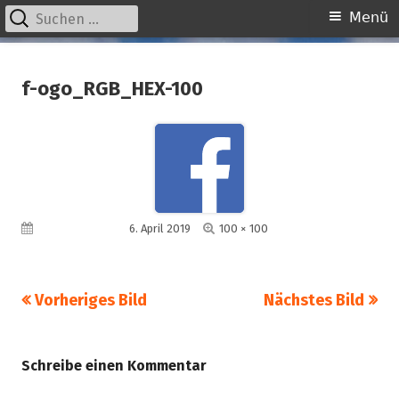
Suchen
Primäres
Menü
nach:
Menü
Springe
kinder unserer welt
initiative für notleidende kinder e.v.
zum
f-ogo_RGB_HEX-100
Inhalt
Volle
Veröffentlicht am
6. April 2019
100 × 100
Größe
Vorheriges Bild
Nächstes Bild
Schreibe einen Kommentar