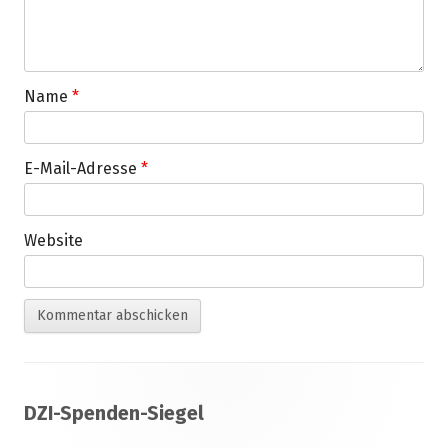
Name
*
E-Mail-Adresse
*
Website
Footer
DZI-Spenden-Siegel
Inhalt