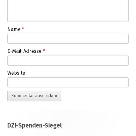
Name
*
E-Mail-Adresse
*
Website
Footer
DZI-Spenden-Siegel
Inhalt