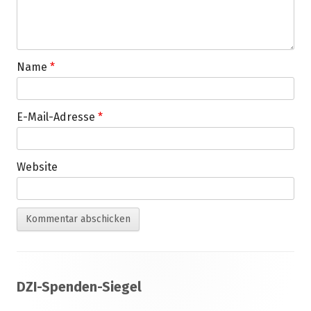
Name
*
E-Mail-Adresse
*
Website
Footer
DZI-Spenden-Siegel
Inhalt