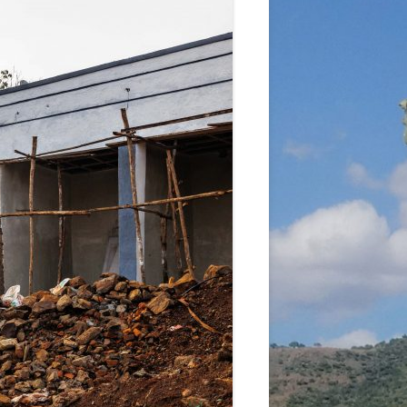
A
RGANISATION
TLINIEN
KLÄRUNG
 WORLD – INITIATIVE
 MISERY
ÜTTER UND
!