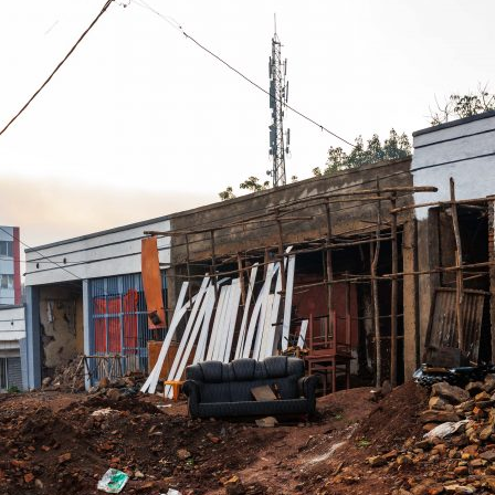
MENNA MULUGET
TUNG FÜR
VORSTAND UND O
SATZUNG UND LEI
IMPRESSUM
ÄTHIOPIEN – AUSBILDUNGSZENTRUM FÜR
MÜTTER IN NOT
DATENSCHUTZER
MUTTER-KIND-KLINIK IN ENDASELASSIE
CHILDREN OF OUR
FOR CHILDREN IN
ÄTHIOPIEN — MEDIZINISCHE HILFE FÜR
MEDIZINISCHE HILFE FÜR M
MUTTER UND KIND
KINDER – WIR BLEIBEN DRAN
UNTERSTÜTZUNG FÜR SCHUL- UND
STRASSENKINDER