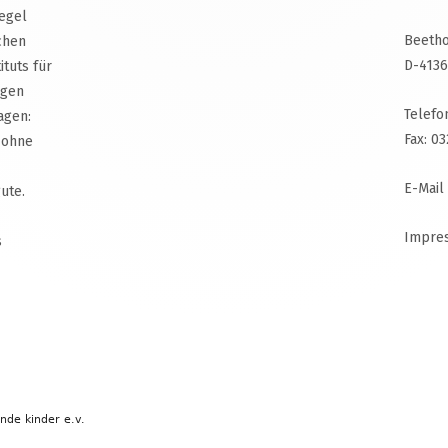
egel
Beetho
chen
D-4136
ituts für
agen
Telefo
agen:
Fax: 0
 ohne
E-Mail
ute.
Impre
s
ende kinder e.v.