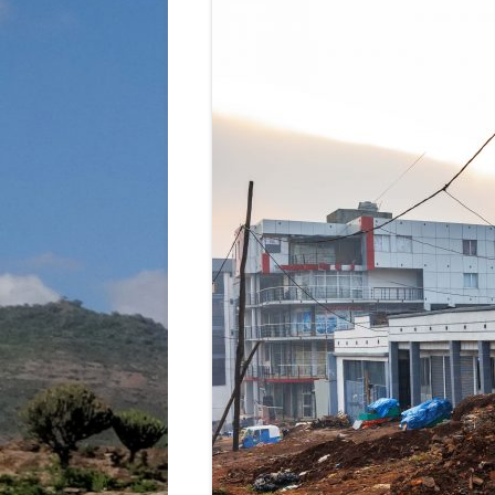
STRASSENKINDER
SO WURDE GEHOLFEN…
SÜDAFRIKA — PFLEGEEINRICH
HIV-WAISENKINDER
SÜDAFRIKA — SCHUL- UND
FÖRDERZENTRUM
ABGESCHLOSSENE PROJEKTE