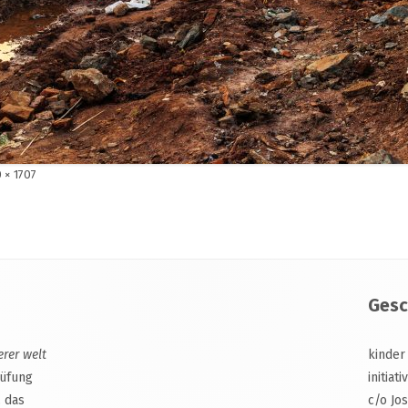
e
 × 1707
ße
Gesc
erer welt
kinder
rüfung
initiat
, das
c/o Jo