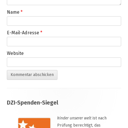
Name
*
E-Mail-Adresse
*
Website
Footer
DZI-Spenden-Siegel
Inhalt
kinder unserer welt
ist nach
Prüfung berechtigt, das