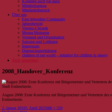
Kommen auch Sie dazu
Mitgliedsantrag
Mitgliederbereich
Über uns
Eine lebendige Community
Jahresbericht
Vereins-Chronik
Menna Mulugeta
Vorstand und Organisation
Satzung und Leitlinien
Impressum
Datenschutzerklärung
children of our world – initiative for children in misery
Jetzt spenden!
2008_Handover_Konferenz
August 2008: Erste Konferenz mit Bürgermeister und Vertretern des 
Endaselassie.
Veröffentlicht
Volle
2. Januar 2019
5. April 2025
680 × 520