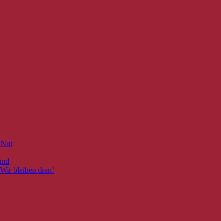
 Not
ind
Wir bleiben dran!