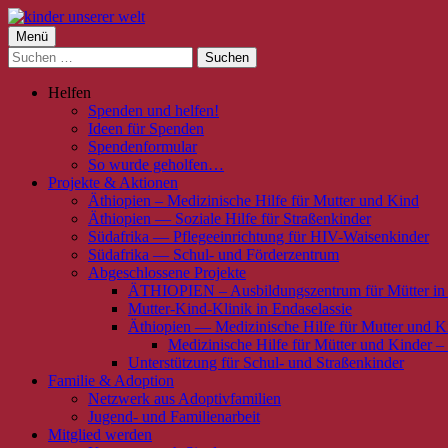
Springe
zum
Primäres
Menü
kinder unserer welt
initiative für notleidende kinder e.v.
Inhalt
Suchen
Menü
nach:
Helfen
Spenden und helfen!
Ideen für Spenden
Spendenformular
So wurde geholfen…
Projekte & Aktionen
Äthiopien – Medizinische Hilfe für Mutter und Kind
Äthiopien — Soziale Hilfe für Straßenkinder
Südafrika — Pflegeeinrichtung für HIV-Waisenkinder
Südafrika — Schul- und Förderzentrum
Abgeschlossene Projekte
ÄTHIOPIEN – Ausbildungszentrum für Mütter in
Mutter-Kind-Klinik in Endaselassie
Äthiopien — Medizinische Hilfe für Mutter und K
Medizinische Hilfe für Mütter und Kinder – 
Unterstützung für Schul- und Straßenkinder
Familie & Adoption
Netzwerk aus Adoptivfamilien
Jugend- und Familienarbeit
Mitglied werden