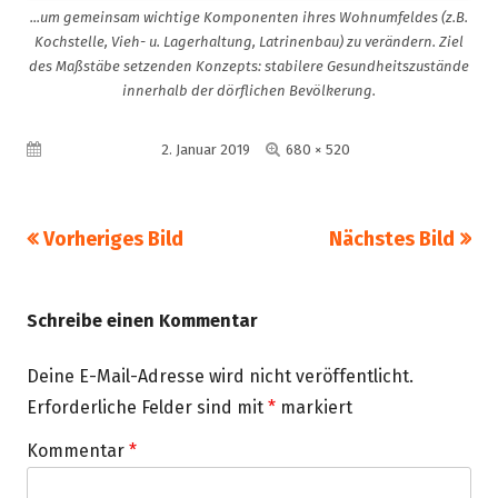
...um gemeinsam wichtige Komponenten ihres Wohnumfeldes (z.B.
Kochstelle, Vieh- u. Lagerhaltung, Latrinenbau) zu verändern. Ziel
des Maßstäbe setzenden Konzepts: stabilere Gesundheitszustände
innerhalb der dörflichen Bevölkerung.
Volle
Veröffentlicht am
2. Januar 2019
680 × 520
Größe
Vorheriges Bild
Nächstes Bild
Schreibe einen Kommentar
Deine E-Mail-Adresse wird nicht veröffentlicht.
Erforderliche Felder sind mit
*
markiert
Kommentar
*