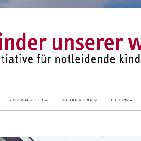
FAMILIE & ADOPTION
MITGLIED WERDEN
ÜBER UNS
LFE FÜR
NETZWERK AUS ADOPTIVFAMILIEN
KOMMEN AUCH SIE DAZU
EINE LEBENDIGE
JUGEND- UND FAMILIENARBEIT
MITGLIEDSANTRAG
JAHRESBERICHT
ÜR
MITGLIEDERBEREICH
VEREINS-CHRONI