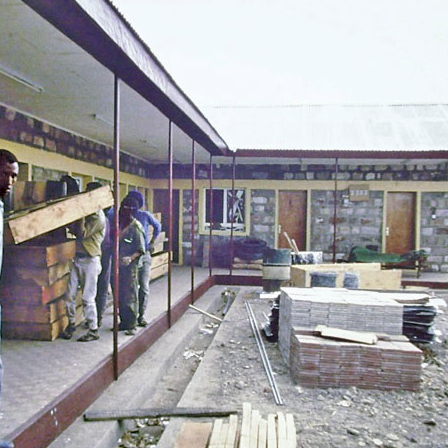
MENNA MULUGET
TUNG FÜR
VORSTAND UND O
SATZUNG UND LEI
IMPRESSUM
ÄTHIOPIEN – AUSBILDUNGSZENTRUM FÜR
MÜTTER IN NOT
DATENSCHUTZER
MUTTER-KIND-KLINIK IN ENDASELASSIE
CHILDREN OF OUR
FOR CHILDREN IN
ÄTHIOPIEN — MEDIZINISCHE HILFE FÜR
MEDIZINISCHE HILFE FÜR M
MUTTER UND KIND
KINDER – WIR BLEIBEN DRAN
UNTERSTÜTZUNG FÜR SCHUL- UND
STRASSENKINDER