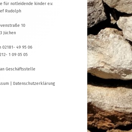
ive für notleidende kinder e.v.
sef Rudolph
venstraße 10
3 Jüchen
n 02181- 49 95 06
3212- 1 09 05 05
 an Geschäftsstelle
ssum
|
Datenschutzerklärung