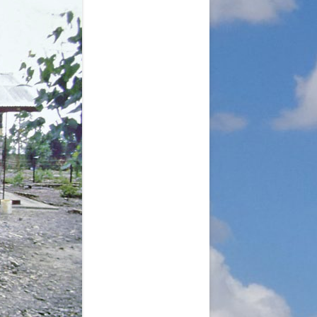
A
RGANISATION
TLINIEN
KLÄRUNG
 WORLD – INITIATIVE
 MISERY
ÜTTER UND
!