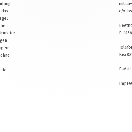
rüfung
initiat
, das
c/o Jo
egel
Beetho
chen
D-4136
ituts für
agen
Telefo
agen:
Fax: 0
 ohne
E-Mail
ute.
Impre
s