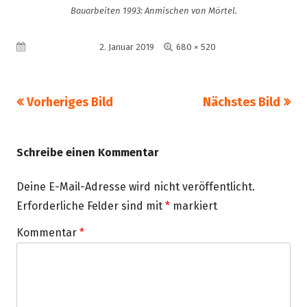
Bauarbeiten 1993: Anmischen von Mörtel.
Volle
Veröffentlicht am
2. Januar 2019
680 × 520
Größe
Vorheriges Bild
Nächstes Bild
Schreibe einen Kommentar
Deine E-Mail-Adresse wird nicht veröffentlicht.
Erforderliche Felder sind mit
*
markiert
Kommentar
*