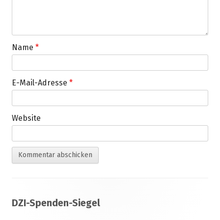
Name
*
E-Mail-Adresse
*
Website
Footer
DZI-Spenden-Siegel
Inhalt