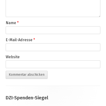
Name
*
E-Mail-Adresse
*
Website
Footer
DZI-Spenden-Siegel
Inhalt