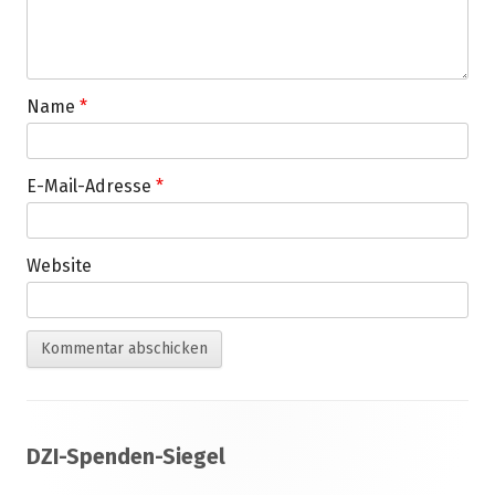
Name
*
E-Mail-Adresse
*
Website
Footer
DZI-Spenden-Siegel
Inhalt