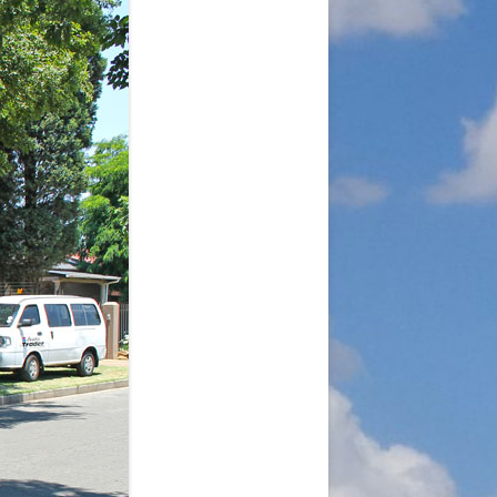
A
RGANISATION
TLINIEN
KLÄRUNG
 WORLD – INITIATIVE
 MISERY
ÜTTER UND
!