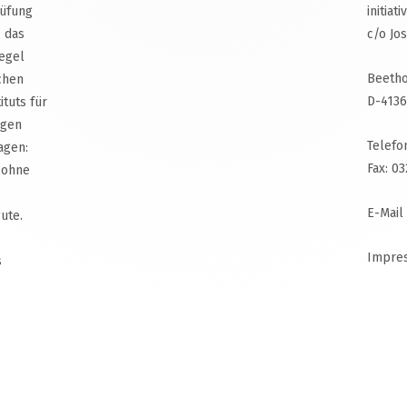
rüfung
initiat
, das
c/o Jo
egel
Beetho
chen
D-4136
ituts für
agen
Telefo
agen:
Fax: 0
 ohne
E-Mail
ute.
Impre
s