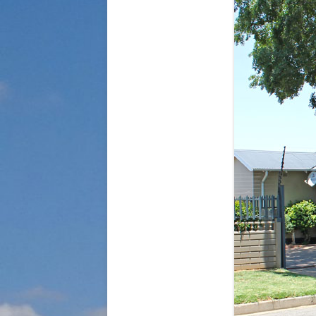
STRASSENKINDER
SO WURDE GEHOLFEN…
SÜDAFRIKA — PFLEGEEINRICH
HIV-WAISENKINDER
SÜDAFRIKA — SCHUL- UND
FÖRDERZENTRUM
ABGESCHLOSSENE PROJEKTE