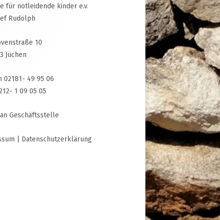
ive für notleidende kinder e.v.
sef Rudolph
venstraße 10
3 Jüchen
n 02181- 49 95 06
3212- 1 09 05 05
 an Geschäftsstelle
ssum
|
Datenschutzerklärung