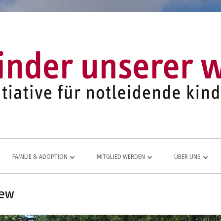
FAMILIE & ADOPTION
MITGLIED WERDEN
ÜBER UNS
LFE FÜR
NETZWERK AUS ADOPTIVFAMILIEN
KOMMEN AUCH SIE DAZU
EINE LEBENDIGE
iew
JUGEND- UND FAMILIENARBEIT
MITGLIEDSANTRAG
JAHRESBERICHT
ÜR
MITGLIEDERBEREICH
VEREINS-CHRONI