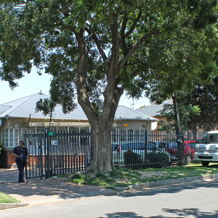
MENNA MULUGET
TUNG FÜR
VORSTAND UND O
SATZUNG UND LEI
IMPRESSUM
ÄTHIOPIEN – AUSBILDUNGSZENTRUM FÜR
MÜTTER IN NOT
DATENSCHUTZER
MUTTER-KIND-KLINIK IN ENDASELASSIE
CHILDREN OF OUR
FOR CHILDREN IN
ÄTHIOPIEN — MEDIZINISCHE HILFE FÜR
MEDIZINISCHE HILFE FÜR M
MUTTER UND KIND
KINDER – WIR BLEIBEN DRAN
UNTERSTÜTZUNG FÜR SCHUL- UND
STRASSENKINDER