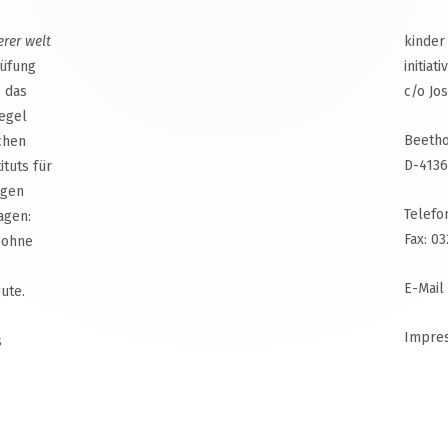
erer welt
kinder
rüfung
initiat
, das
c/o Jo
egel
Beetho
chen
D-4136
ituts für
agen
Telefo
agen:
Fax: 0
 ohne
E-Mail
ute.
Impre
s