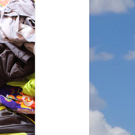
A
RGANISATION
TLINIEN
KLÄRUNG
 WORLD – INITIATIVE
 MISERY
ÜTTER UND
!