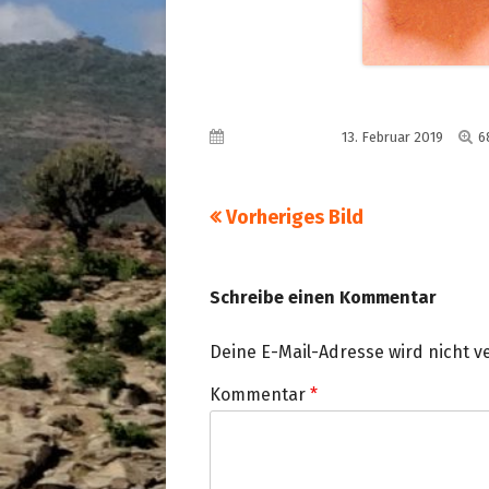
V
Veröffentlicht am
13. Februar 2019
6
G
Vorheriges Bild
Schreibe einen Kommentar
Deine E-Mail-Adresse wird nicht ve
Kommentar
*