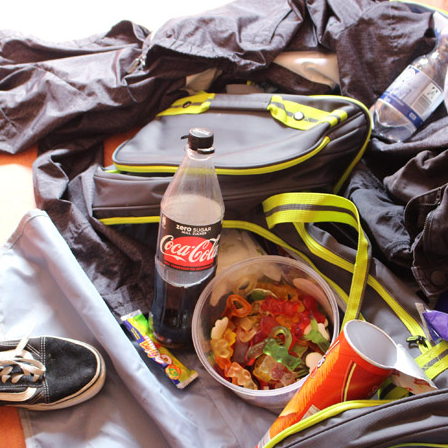
MENNA MULUGET
TUNG FÜR
VORSTAND UND O
SATZUNG UND LEI
IMPRESSUM
ÄTHIOPIEN – AUSBILDUNGSZENTRUM FÜR
MÜTTER IN NOT
DATENSCHUTZER
MUTTER-KIND-KLINIK IN ENDASELASSIE
CHILDREN OF OUR
FOR CHILDREN IN
ÄTHIOPIEN — MEDIZINISCHE HILFE FÜR
MEDIZINISCHE HILFE FÜR M
MUTTER UND KIND
KINDER – WIR BLEIBEN DRAN
UNTERSTÜTZUNG FÜR SCHUL- UND
STRASSENKINDER