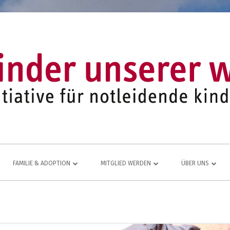
FAMILIE & ADOPTION
MITGLIED WERDEN
ÜBER UNS
LFE FÜR
NETZWERK AUS ADOPTIVFAMILIEN
KOMMEN AUCH SIE DAZU
EINE LEBENDIGE
JUGEND- UND FAMILIENARBEIT
MITGLIEDSANTRAG
JAHRESBERICHT
ÜR
MITGLIEDERBEREICH
VEREINS-CHRONI