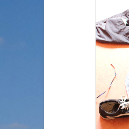
STRASSENKINDER
SO WURDE GEHOLFEN…
SÜDAFRIKA — PFLEGEEINRICH
HIV-WAISENKINDER
SÜDAFRIKA — SCHUL- UND
FÖRDERZENTRUM
ABGESCHLOSSENE PROJEKTE