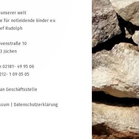
 unserer welt
ive für notleidende kinder e.v.
sef Rudolph
venstraße 10
3 Jüchen
n 02181- 49 95 06
3212- 1 09 05 05
 an Geschäftsstelle
ssum
|
Datenschutzerklärung